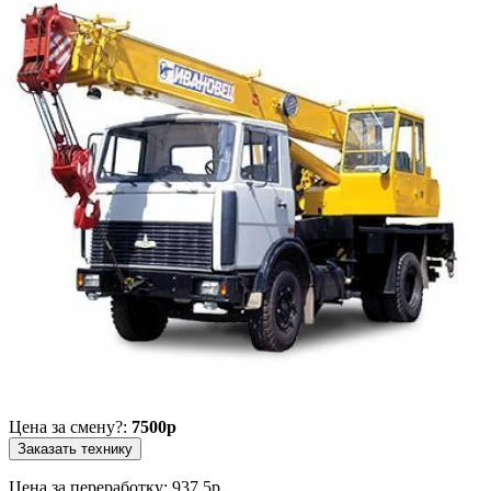
Цена
за смену
?
:
7500
p
Цена за переработку: 937.5
p